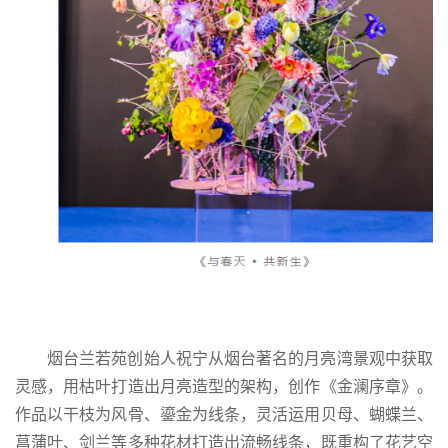
烟台兰若苑创始人祝宁从烟台著名的月亮湾景观中获取
灵感，用枯叶打造出月亮造型的架构，创作《金澜序章》。
作品以干枝为风骨、鎏金为线条，灵活运用贝母、蝴蝶兰、
菖蒲叶、剑兰等多种花材打造出流畅线条，既重构了花艺空