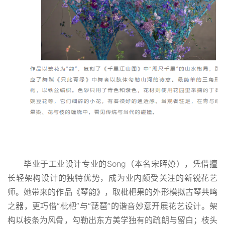
毕业于工业设计专业的Song（本名宋晖嫽），凭借擅
长轻架构设计的独特优势，成为业内颇受关注的新锐花艺
师。她带来的作品《琴韵》，取枇杷果的外形模拟古琴共鸣
之器，更巧借“枇杷”与“琵琶”的谐音妙意开展花艺设计。架
构以枝条为风骨，勾勒出东方美学独有的疏朗与留白；枝头