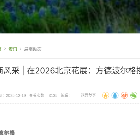
页
资讯
展商动态
商风采 | 在2026北京花展：方德波尔
！
我要分享
：2025-12-19
查看次数： 3135
编辑：
波尔格