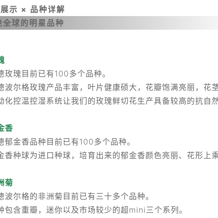
展示 × 品种详解
艳全球的明星品种
瑰
德玫瑰目前已有100多个品种。
德波尔格玫瑰产品丰富，叶片健康硕大，花瓣饱满亮丽，花
动化控温控湿系统让我们的玫瑰鲜切花生产具备较高的抗自
金香
德郁金香品种目前已有100多个品种。
金香种球为进口种球，培育出来的郁金香颜色亮丽、花形上
洲菊
德波尔格的非洲菊目前已有三十多个品种。
种包含重瓣，迷你以及市场较少的超mini三个系列。