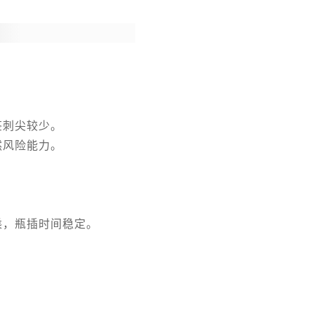
茎刺尖较少。
然风险能力。
乘，瓶插时间稳定。