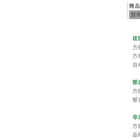
精品
惊
玫
方
方
自
郁
方
郁
非
方
品