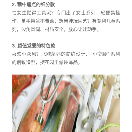
2. 戳中痛点的细分款
怕女生觉得工具沉？专门出了女士系列，轻便易操
作，单手换盆不费劲；想带娃玩园艺？有专利儿童系
列，边角圆润、材质安全，放心让娃动手。
3. 颜值党爱的特色款
喜欢小众风？北欧系列的简约设计、“小蛮腰” 系列
的别致造型，摆花园里像装饰品。