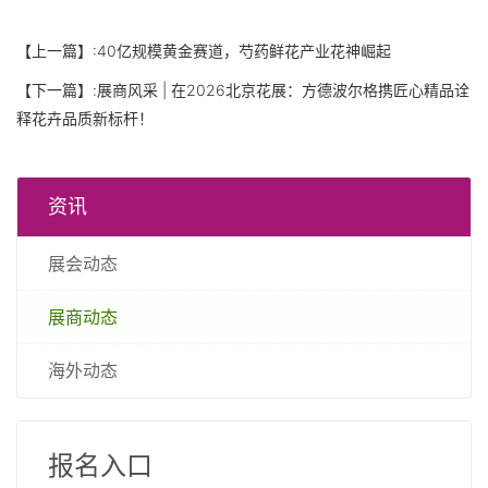
【上一篇】:
40亿规模黄金赛道，芍药鲜花产业花神崛起
【下一篇】:
展商风采 | 在2026北京花展：方德波尔格携匠心精品诠
释花卉品质新标杆！
资讯
展会动态
展商动态
海外动态
报名入口