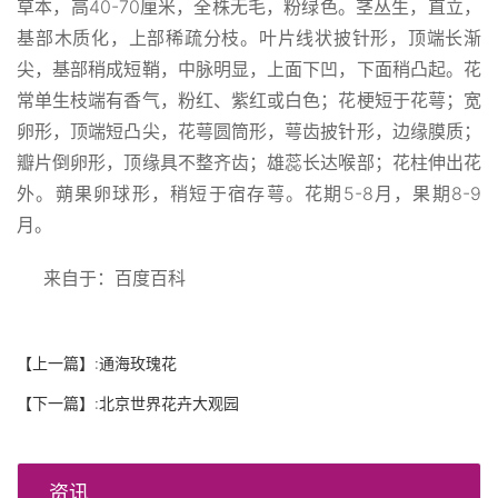
草本，高40-70厘米，全株无毛，粉绿色。茎丛生，直立，
基部木质化，上部稀疏分枝。叶片线状披针形，顶端长渐
尖，基部稍成短鞘，中脉明显，上面下凹，下面稍凸起。花
常单生枝端有香气，粉红、紫红或白色；花梗短于花萼；宽
卵形，顶端短凸尖，花萼圆筒形，萼齿披针形，边缘膜质；
瓣片倒卵形，顶缘具不整齐齿；雄蕊长达喉部；花柱伸出花
外。蒴果卵球形，稍短于宿存萼。花期5-8月，果期8-9
月。
来自于：百度百科
【上一篇】:
通海玫瑰花
【下一篇】:
北京世界花卉大观园
资讯