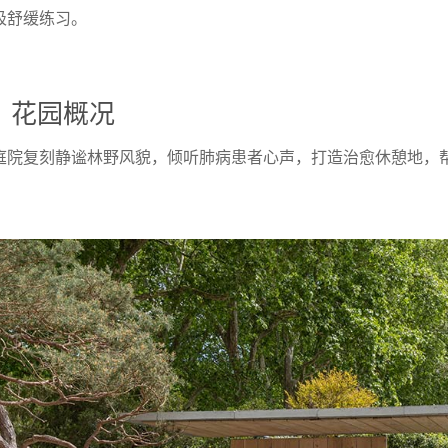
吸舒缓练习。
花园概况
庭院复刻静谧林野风貌，倾听肺病患者心声，打造治愈休憩地，