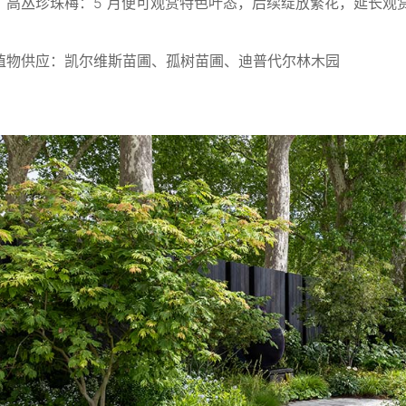
高丛珍珠梅：5 月便可观赏特色叶态，后续绽放繁花，延长观
植物供应：凯尔维斯苗圃、孤树苗圃、迪普代尔林木园