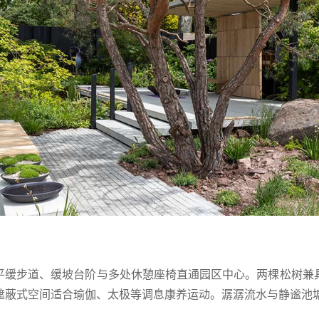
平缓步道、缓坡台阶与多处休憩座椅直通园区中心。两棵松树兼
遮蔽式空间适合瑜伽、太极等调息康养运动。潺潺流水与静谧池