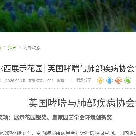
页
资讯
海外动态
尔西展示花园| 英国哮喘与肺部疾病协会
我要分享
：2026-05-25
查看次数： 666
编辑：
英国哮喘与肺部疾病协会
奖项：展示花园银奖、皇家园艺学会环境创新奖
静谧的林缘庭院，专为肺部疾病患者打造疗愈呼吸空间。园内步