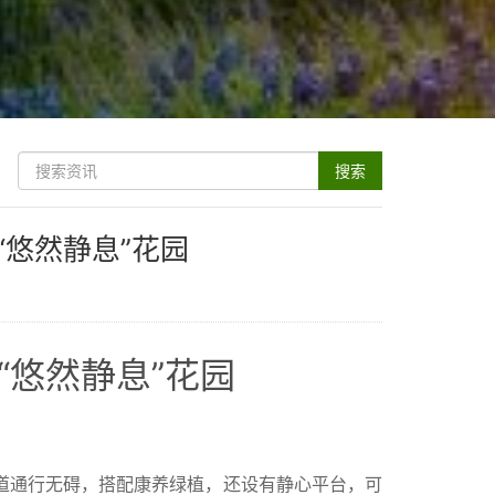
“悠然静息”花园
“悠然静息”花园
道通行无碍，搭配康养绿植，还设有静心平台，可