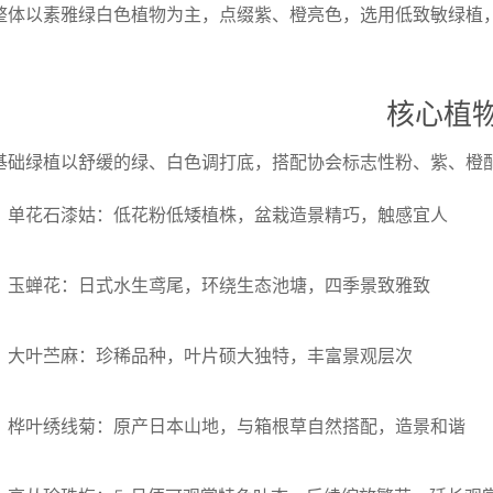
整体以素雅绿白色植物为主，点缀紫、橙亮色，选用低致敏绿植
核心植
基础绿植以舒缓的绿、白色调打底，搭配协会标志性粉、紫、橙
单花石漆姑：低花粉低矮植株，盆栽造景精巧，触感宜人
玉蝉花：日式水生鸢尾，环绕生态池塘，四季景致雅致
大叶苎麻：珍稀品种，叶片硕大独特，丰富景观层次
桦叶绣线菊：原产日本山地，与箱根草自然搭配，造景和谐