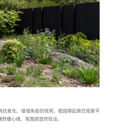
具抗氧化、增强免疫的效用，稳固撑起悬空观景平
塘舒缓心绪，氛围感悠然恬淡。