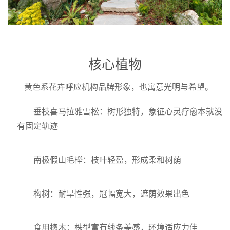
核心植物
黄色系花卉呼应机构品牌形象，也寓意光明与希望。
垂枝喜马拉雅雪松：树形独特，象征心灵疗愈本就没
有固定轨迹
南极假山毛榉：枝叶轻盈，形成柔和树荫
构树：耐旱性强，冠幅宽大，遮荫效果出色
食用楤木：株型富有线条美感，环境适应力佳