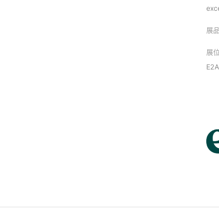
exce
展
展
E2A