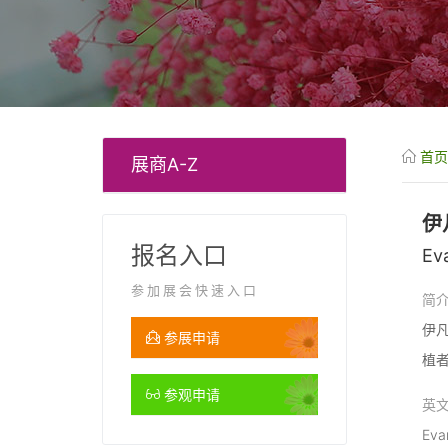
首页
展商A-Z
伊
报名入口
Ev
参加展会快速入口
简
伊凡
参展申请
植
参观申请
英
Evan