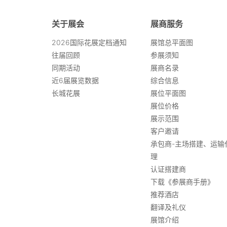
关于展会
展商服务
2026国际花展定档通知
展馆总平面图
往届回顾
参展须知
同期活动
展商名录
近6届展览数据
综合信息
长城花展
展位平面图
展位价格
展示范围
客户邀请
承包商-主场搭建、运输
理
认证搭建商
下载《参展商手册》
推荐酒店
翻译及礼仪
展馆介绍