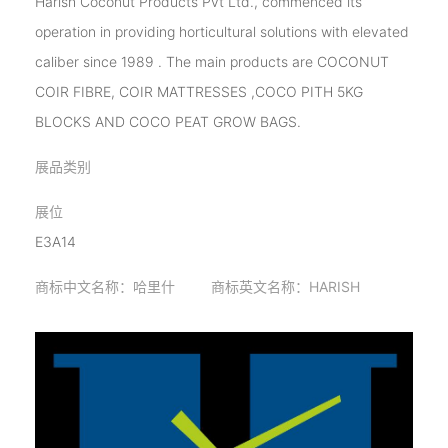
Harish Coconut Products Pvt Ltd., commenced its
operation in providing horticultural solutions with elevated
caliber since 1989 . The main products are COCONUT
COIR FIBRE, COIR MATTRESSES ,COCO PITH 5KG
BLOCKS AND COCO PEAT GROW BAGS.
展品类别
展位
E3A14
商标中文名称：哈里什 商标英文名称：HARISH