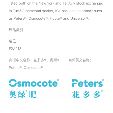
listed both on the New York and Tel Aviv stock exchange.
In Turf&Ornamental market, ICL has leading brands such
as Peters®, Osmocote®, Ficote® and Universol®.
展品类别
展位
E2A213
商标中文名称：花多多®、奥绿® 商标英文名称：
Peters®, Osmocote®