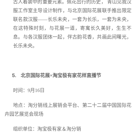
古人着装中的重要元素。佩花出行的历史， 青山见我汉
服工作室主导设计制作，与北京国际花展联手推出限定
联名款汉服——长乐未央，一套为长乐，一套为未央，
在这特殊时刻，与花展一道，寄寓长久美好，生生不
息。与各汉服团体一起，伴古韵花香，共画此间曙光，
长乐未央。
5.
北京国际花展×淘宝极有家花样直播节
时间：9月16日
地点：淘分销线上展销会平台、第二十二届中国国际花
卉园艺展览会现场
组织单位：淘宝极有家＆淘分销