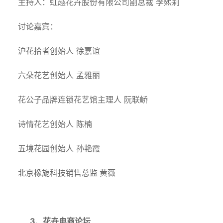
主持人：虹越花卉股份有限公司副总裁
李熙莉
讨论嘉宾：
沪花拾者创始人
徐嘉谊
六朵花艺创始人
孟雅丽
花公子品牌连锁花艺馆主理人
阮联峤
诗情花艺创始人
陈楠
五境花园创始人
孙艳霞
北京橡旎科技销售总监 黄薇
3.
花卉电商论坛