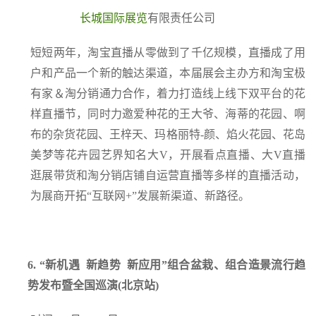
长城国际展览
有限责任公司
短短两年，淘宝直播从零做到了千亿规模，直播成了用
户和产品一个新的触达渠道，本届展会主办方和淘宝极
有家＆淘分销通力合作，着力打造线上线下双平台的花
样直播节，同时力邀爱种花的王大爷、海蒂的花园、啊
布的杂货花园、王梓天、玛格丽特-颜、焰火花园、花岛
美梦等花卉园艺界知名大V，开展看点直播、大V直播
逛展带货和淘分销店铺自运营直播等多样的直播活动，
为展商开拓“互联网+”发展新渠道、新路径。
6.
“新机遇 新趋势 新应用”组合盆栽、组合造景流行趋
势发布暨全国巡演(北京站)