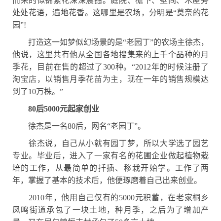
而来的似锦繁花深深震撼。庭院、檐下、壁间、木屋旁
处处花语，遍地花香。这哪里是农场，分明是
“莫奈的花
园”!
打造这一如梦似幻场景的是
“老园丁”的农场主徐杰，
他说，这里共有他从全国各地搜集来的上千个
品种
的月
季花，目前在售的超过了
300种。“2012年的时候注册了
淘宝店，以销售月季花苗为主，现在一年的销售规模达
到了10万株。”
80后5000元起家创业
徐杰是一名
80后，网名“老园丁”。
徐杰说，自己从小就有园丁梦，所以大学选了园艺
专业。毕业后，进入了一家有名的花圃企业做起植物
栽
培
的工作，从最简单的扦插、移栽开始学。工作了两
年，掌握了基本的技术后，他便琢磨着自己出来创业。
2010年，他用自己仅有的5000元积蓄，在老家桐乡
凤鸣街道承包了一块土地，种月季，之后为了增加产