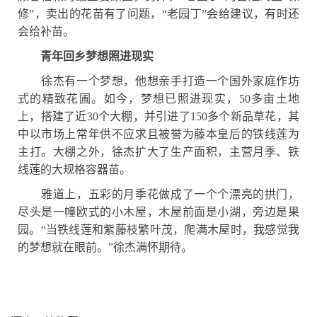
修”，卖出的花苗有了问题，“老园丁”会给建议，有时还
会给补苗。
青年回乡梦想照进现实
徐杰有一个梦想，他想亲手打造一个国外家庭作坊
式的精致花圃。如今，梦想已照进现实，
50多亩土地
上，搭建了近30个大棚，并引进了150多个新品草花，其
中以市场上常年供不应求且被誉为藤本皇后的铁线莲为
主打。大棚之外，徐杰扩大了生产面积，主营月季、铁
线莲的大规格容器苗。
雅道上，五彩的月季花做成了一个个漂亮的拱门，
尽头是一幢欧式的小木屋，木屋前面是小湖，旁边是果
园。
“当铁线莲和紫藤枝繁叶茂，爬满木屋时，我感觉我
的梦想就在眼前。”徐杰满怀期待。