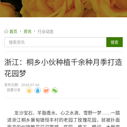
首页
资讯
行业动态
浙江：桐乡小伙种植千余种月季打造
花园梦
发布日期：2018-07-04
我要分享
龙沙宝石、羊脂香水、心之水滴、雪野一梦
……一踏
进浙江桐乡屠甸镇恒丰村的老园丁
玫瑰
花园，就被扑面