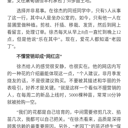
量，又在屠甸镇恒丰村承包了50多亩土地。
选择并非易事。在徐杰的同班同学中，只有
5人从事
了这一行，其中4人是坐办公室的，如今，只有他一人在
苗圃里做种植。剪枝、扦插、移栽、发货，然后到网上
看留言，处理订单。徐杰每天从早上8点一直忙到晚上12
点，但是他说“乐在其中”。现在，爱花人都知道“老园
丁”。
不懂营销却成
“网红店”
徐杰给人的感觉很安静，也很实在。他的网店内写
的一种花的介绍最能体现这一点，
“个人建议，非月季发
烧友的话，不是很建议购买。不要被其描述和华丽的外
表吸引，好养才是关键。”就是这样一个看似不擅营销的
人，在每周二的新品上线时，5000棵种苗，常常10分钟
就被抢购一空。
“我们的花都是自己培育的，中间需要修剪几次、掐
苗几次，我都可以自己把关。”在徐杰看来，品质是深得
顾客信赖的最重要原因。另外，“老园丁”的苗还终生“保