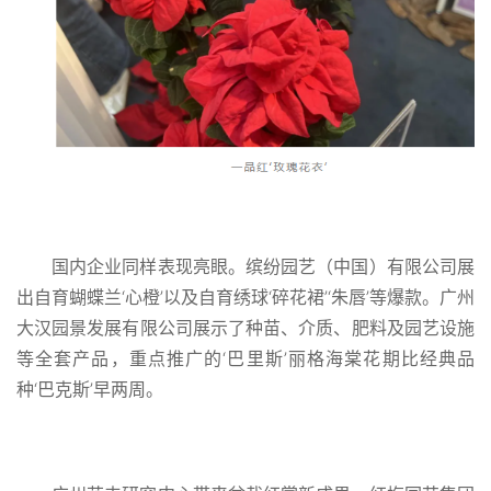
国内企业同样表现亮眼。缤纷园艺（中国）有限公司展
出自育蝴蝶兰‘心橙’以及自育绣球‘碎花裙’‘朱唇’等爆款。广州
大汉园景发展有限公司展示了种苗、介质、肥料及园艺设施
等全套产品，重点推广的‘巴里斯’丽格海棠花期比经典品
种‘巴克斯’早两周。