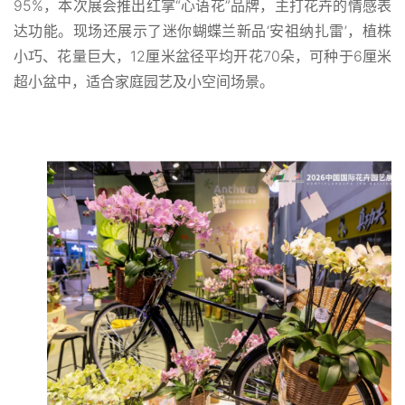
95%，本次展会推出红掌“心语花”品牌，主打花卉的情感表
达功能。现场还展示了迷你蝴蝶兰新品‘安祖纳扎雷’，植株
小巧、花量巨大，12厘米盆径平均开花70朵，可种于6厘米
超小盆中，适合家庭园艺及小空间场景。