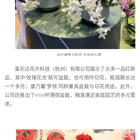
喜乐达花卉科技（杭州）有限公司展示了众多一品红新
品，其中‘玫瑰花衣’既可盆栽，也可用作切花，瓶插期长达
一个多月；康乃馨‘梦核’同样兼具盆栽与切花用途。此外，
公司还推出了mini杯薄荷盆栽，精准满足家庭园艺的多元需
求。