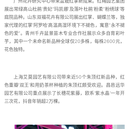
广州花卉研究中心带来盆栽红掌新成果。红梅园艺集团
展出常绿高山杜鹃‘贵妃’‘玛凯娜’及落叶杜鹃‘粉柔’‘粉绣球’等
庭院品种。山东双福花卉有限公司展出红掌、蝴蝶兰等，独
家代理的红掌‘阿罗哈’高温高湿环境下不褪色，寓意“永不褪
色的爱”。青州千卉盆景苗木专业合作社展示众多自育彩叶
芋，其中一个未命名新品种全球仅20多株，每株2600元，
花色独特。
上海艾莫园艺有限公司带来近50个朱顶红新品种，红
色重瓣‘双王’和用奶茶杯种植的朱顶红颇受欢迎。昌邑远华
园艺有限公司重点展示了长穗花紫藤，欧系‘紫水晶’一年开
三次花，抖音年销超2万棵。