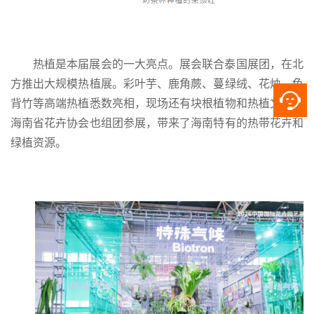
热植是本届展会的一大亮点。展会联合泰国展团，在北
方推出大规模热植展。彩叶芋、鹿角蕨、蔓绿绒、花烛、龟
背竹等高端热植悉数亮相，现场还有块根植物和热植文创。
海南省花卉协会也组团参展，带来了海南特有的热带花卉和
绿植资源。