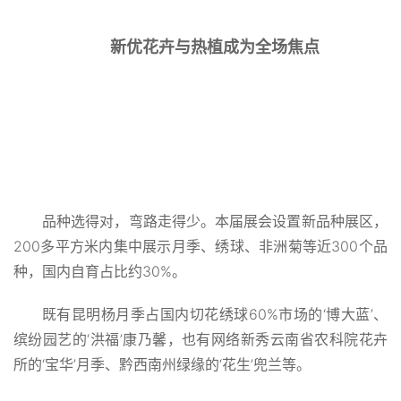
新优花卉与热植成为全场焦点
品种选得对，弯路走得少。本届展会设置新品种展区，
200多平方米内集中展示月季、绣球、非洲菊等近300个品
种，国内自育占比约30%。
既有昆明杨月季占国内切花绣球60%市场的‘博大蓝’、
缤纷园艺的‘洪福’康乃馨，也有网络新秀云南省农科院花卉
所的‘宝华’月季、黔西南州绿缘的‘花生’兜兰等。