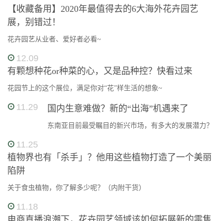
【收藏备用】2020年最值得去的6大海外花卉园艺
展，别错过！
花卉园艺从业者、爱好者必看~
12.09
有颗想种花or种菜的心，又是品种控？快看过来
花园节上的这个展位，满足你对“花”样生活的想象~
11.29
国内生意难做？新的“出海”机遇来了
东南亚目前最受瞩目的新兴市场，有多大的发展潜力？
11.25
植物界也有「杀手」？他用这些植物打造了一个美丽
陷阱
关于食虫植物，你了解多少呢？（内附干货）
11.18
电商直播浪潮下，花卉园艺领域该如何拓展新的零售