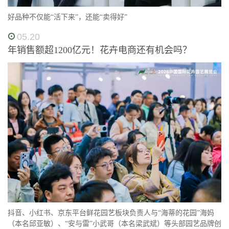
好品种不仅能“活下来”，还能“卖得好”
05.20
年销售额超1200亿元！花卉电商还有机会吗？
抖音、小红书、京东平台鲜花园艺板块负责人与“海蒂的花园”海妈
（本名邱亚敏）、“安与雷”小武哥（本名梁武斌）等头部园艺品牌创