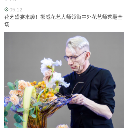
05.12
花艺盛宴来袭！挪威花艺大师领衔中外花艺师秀翻全
场