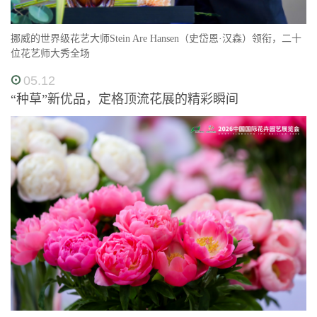
挪威的世界级花艺大师Stein Are Hansen（史岱恩·汉森）领衔，二十
位花艺师大秀全场
05.12
“种草”新优品，定格顶流花展的精彩瞬间